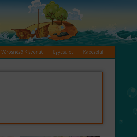
Városnéző Kisvonat
Egyesület
Kapcsolat