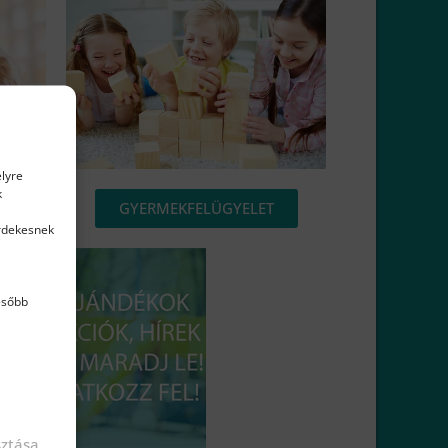
élyre
k
GYERMEKFELÜGYELET
érdekesnek
ésőbb
sztása