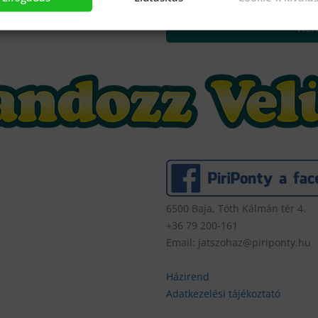
Kér
6500 Baja, Tóth Kálmán tér 4.
+36 79 200-161
Email: jatszohaz@piriponty.hu
Házirend
Adatkezelési tájékoztató