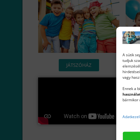
A sütik s
tudjuk sza
JÁTSZÓHÁZ
elemzéséh
hirdetése
vagy hasz
Ennek a b
használat
bármikor 
Adatkezel