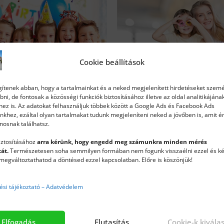
Cookie beállítások
egítenek abban, hogy a tartalmainkat és a neked megjelenített hirdetéseket szem
bni, de fontosak a közösségi funkciók biztosításához illetve az oldal analitikájána
SZÜLETÉSNAPI BULIK
BABA-MAMA SAROK
ez is. Az adatokat felhasználjuk többek között a Google Ads és Facebook Ads
inkhez, ezáltal olyan tartalmakat tudunk megjeleníteni neked a jövőben is, amit 
nosnak találhatsz.
iztosításához
arra kérünk, hogy engedd meg számunkra minden mérés
át.
Természetesen soha semmilyen formában nem fogunk visszaélni ezzel és k
megváltoztathatod a döntésed ezzel kapcsolatban. Előre is köszönjük!
ési tájékoztató – Adatvédelem
Elfogadás
Elutasítás
Cookie-k kivála