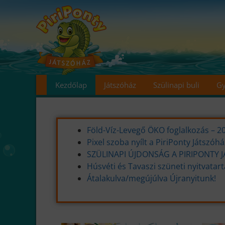
Kezdőlap
Játszóház
Szülinapi buli
Gy
Föld-Víz-Levegő ÖKO foglalkozás – 20
Pixel szoba nyílt a PiriPonty Játszóh
SZÜLINAPI ÚJDONSÁG A PIRIPONTY
Húsvéti és Tavaszi szüneti nyitvatar
Átalakulva/megújúlva Újranyitunk!