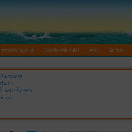
ermekfelügyelet
Osztálykirándulás
Árak
Galéria
26. tavasz
ázban!
 JÁTSZÓHÁZBAN
tásunk